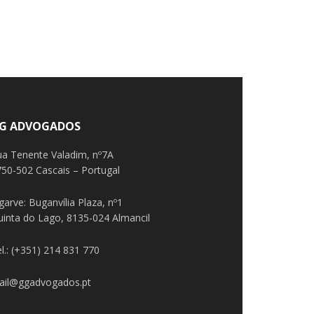
G ADVOGADOS
ua Tenente Valadim, nº7A
50-502 Cascais – Portugal
garve: Buganvília Plaza, nº1
uinta do Lago, 8135-024 Almancil
l.: (+351) 214 831 770
ail@ggadvogados.pt