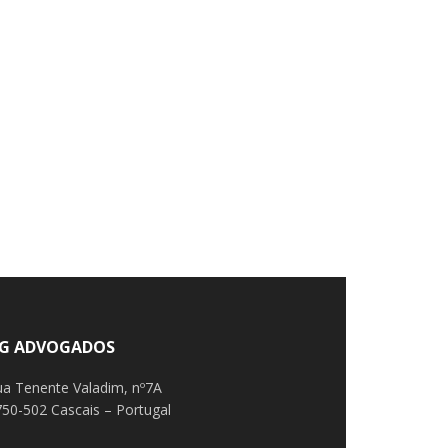
G ADVOGADOS
ua Tenente Valadim, nº7A
50-502 Cascais – Portugal