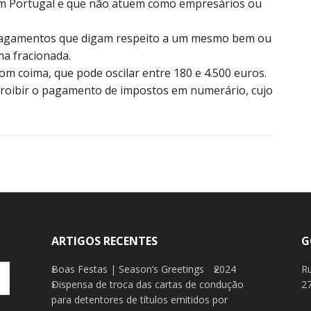
em Portugal e que não atuem como empresários ou
 pagamentos que digam respeito a um mesmo bem ou
ma fracionada.
com coima, que pode oscilar entre 180 e 4.500 euros.
 proibir o pagamento de impostos em numerário, cujo
ARTIGOS RECENTES
G
Boas Festas | Season’s Greetings
2024
R
Dispensa de troca das cartas de condução
27
para detentores de títulos emitidos por