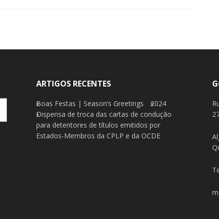
ARTIGOS RECENTES
G
Boas Festas | Season’s Greetings
2024
R
Dispensa de troca das cartas de condução
27
para detentores de títulos emitidos por
Estados-Membros da CPLP e da OCDE
Al
Q
Te
m