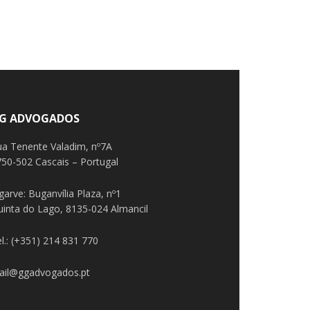
G ADVOGADOS
ua Tenente Valadim, nº7A
50-502 Cascais – Portugal
garve: Buganvília Plaza, nº1
uinta do Lago, 8135-024 Almancil
l.: (+351) 214 831 770
ail@ggadvogados.pt